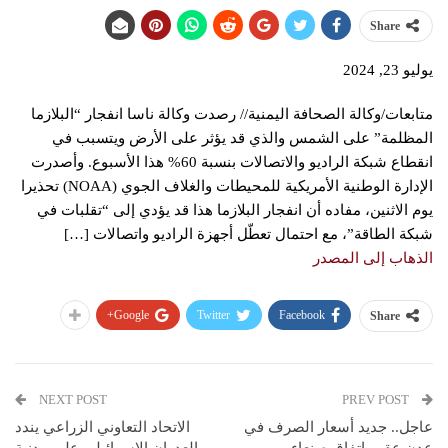
Share
يوليو 23, 2024
متابعات/وكالة الصحافة اليمنية// رصدت وكالة ناسا انفجار “البلازما
المظلمة” على الشمس والذي قد يؤثر على الأرض ويتسبب في
انقطاع شبكة الراديو والاتصالات بنسبة 60% هذا الأسبوع. وأصدرت
الإدارة الوطنية الأمريكية للمحيطات والغلاف الجوي (NOAA) تحذيرا
يوم الاثنين، مفاده أن انفجار البلازما هذا قد يؤدي إلى “تقلبات في
شبكة الطاقة”، مع احتمال تعطّل أجهزة الراديو واتصالات […]
الذهاب إلى المصدر
Google+
Twitter
Facebook
Share
NEXT POST
PREV POST
عاجل.. جديد أسعار الصرف في
الاتحاد التعاوني الزراعي يندد
عدن عقب اتفاق صنعاء
بالعدوان الإسرائيلي على مدنية