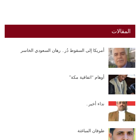
المقالات
أمريكا إلى السقوط دُر.. رهان السعودي الخاسر
أوهام “اتفاقية مكة”
نداء أخير..
طوفان المباغتة