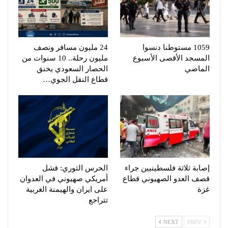
1059 مستوطنا دنسوا
24 مليون مسافر ونصف
المسجد الأقصى الأسبوع
مليون رحلة.. 10 سنوات من
الماضي
الحصار السعودي يخنق
قطاع النقل الجوي…
إصابة ثلاثة فلسطينيين جراء
الحرس الثوري: فشل
قصف العدو الصهيوني قطاع
أمريكي صهيوني في العدوان
غزة
على ايران والهيمنة الغربية
تتراجع
NEXT
PREV