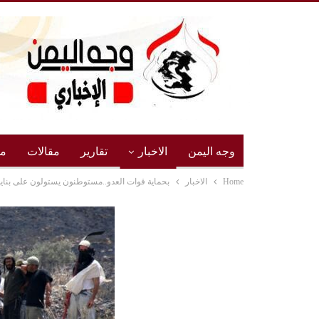
وجه اليمن
الاخبار
تقارير
مقالات
مج
Home
الاخبار
بحماية قوات العدو..مستوطنون يستولون على بناي