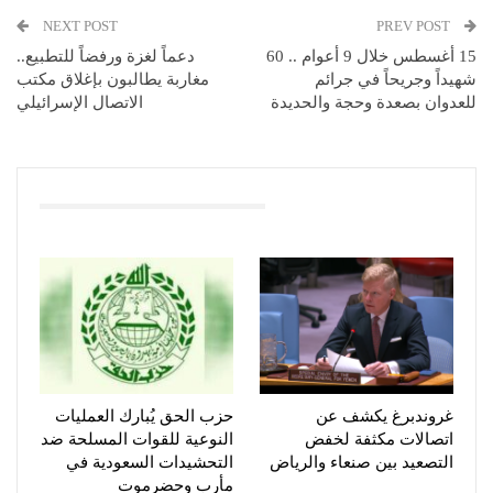
NEXT POST
PREV POST
15 أغسطس خلال 9 أعوام .. 60
دعماً لغزة ورفضاً للتطبيع..
شهيداً وجريحاً في جرائم
مغاربة يطالبون بإغلاق مكتب
للعدوان بصعدة وحجة والحديدة
الاتصال الإسرائيلي
You Might Also Like
غروندبرغ يكشف عن
حزب الحق يُبارك العمليات
اتصالات مكثفة لخفض
النوعية للقوات المسلحة ضد
التصعيد بين صنعاء والرياض
التحشيدات السعودية في
مأرب وحضرموت