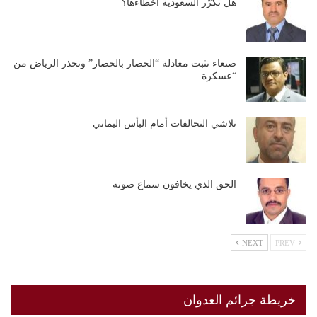
هل تكرّر السعودية أخطاءها؟
صنعاء تثبت معادلة “الحصار بالحصار” وتحذر الرياض من
“عسكرة…
تلاشي التحالفات أمام البأس اليماني
الحق الذي يخافون سماع صوته
NEXT
PREV
خريطة جرائم العدوان