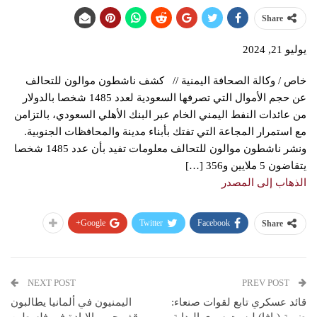
Share
يوليو 21, 2024
خاص / وكالة الصحافة اليمنية // كشف ناشطون موالون للتحالف
عن حجم الأموال التي تصرفها السعودية لعدد 1485 شخصا بالدولار
من عائدات النفط اليمني الخام عبر البنك الأهلي السعودي، بالتزامن
مع استمرار المجاعة التي تفتك بأبناء مدينة والمحافظات الجنوبية.
ونشر ناشطون موالون للتحالف معلومات تفيد بأن عدد 1485 شخصا
يتقاضون 5 ملايين و356 […]
الذهاب إلى المصدر
Google+
Twitter
Facebook
Share
NEXT POST
PREV POST
قائد عسكري تابع لقوات صنعاء:
اليمنيون في ألمانيا يطالبون
ضربة (يافا) ليست سوى البداية
بوقف حرب الإبادة في فلسطين