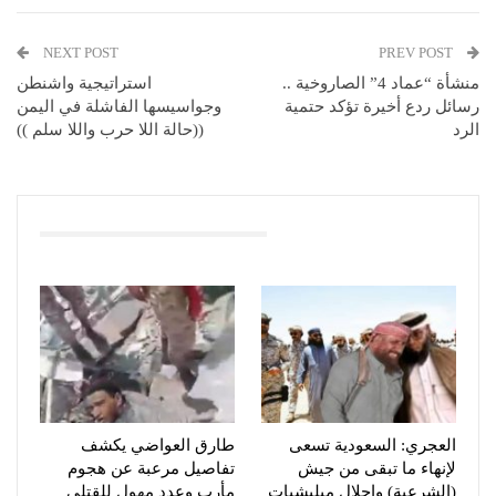
NEXT POST
PREV POST
منشأة “عماد 4” الصاروخية ..
استراتيجية واشنطن
رسائل ردع أخيرة تؤكد حتمية
وجواسيسها الفاشلة في اليمن
الرد
((حالة اللا حرب واللا سلم ))
You Might Also Like
العجري: السعودية تسعى
طارق العواضي يكشف
لإنهاء ما تبقى من جيش
تفاصيل مرعبة عن هجوم
(الشرعية) وإحلال ميليشيات
مأرب وعدد مهول للقتلى