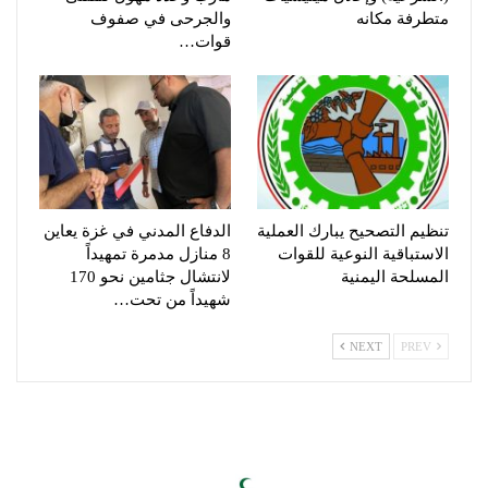
متطرفة مكانه
والجرحى في صفوف
قوات…
تنظيم التصحيح يبارك العملية
الدفاع المدني في غزة يعاين
الاستباقية النوعية للقوات
8 منازل مدمرة تمهيداً
المسلحة اليمنية
لانتشال جثامين نحو 170
شهيداً من تحت…
NEXT
PREV