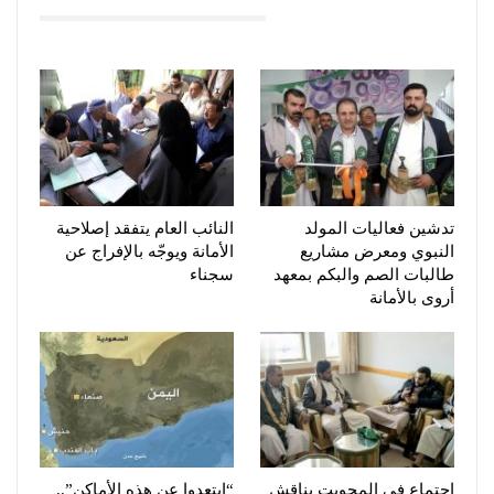
You Might Also Like
تدشين فعاليات المولد
النائب العام يتفقد إصلاحية
النبوي ومعرض مشاريع
الأمانة ويوجّه بالإفراج عن
طالبات الصم والبكم بمعهد
سجناء
أروى بالأمانة
اجتماع في المحويت يناقش
“ابتعدوا عن هذه الأماكن”..