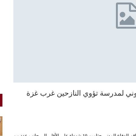
ني لمدرسة تؤوي النازحين غرب غزة
موقع أنصار الله – فلسطين – 16 صفر 1446هـ انتشلت طواقم الدفاع المدني جثامين 10 شهداء على الأقل، إلى جانب عدد من