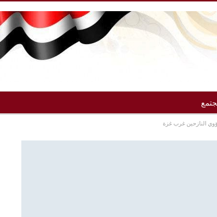
تمع
ؤوي النازحين غرب غزة