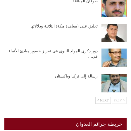
طوفان المباغتة
تعليق على (معاهدة مكة) الثلاثية ودلالاتها
دور ذكرى المولد النبوي في تعزيز حضور مبادئ الأنبياء
في…
رسالة إلى تركيا وباكستان
NEXT
PREV
خريطة جرائم العدوان