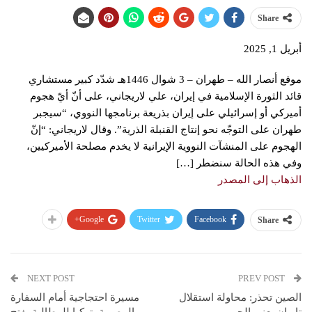
Share
أبريل 1, 2025
موقع أنصار الله – طهران – 3 شوال 1446هـ شدّد كبير مستشاري
قائد الثورة الإسلامية في إيران، علي لاريجاني، على أنّ أيّ هجوم
أميركي أو إسرائيلي على إيران بذريعة برنامجها النووي، “سيجبر
طهران على التوجّه نحو إنتاج القنبلة الذرية”. وقال لاريجاني: “إنّ
الهجوم على المنشآت النووية الإيرانية لا يخدم مصلحة الأميركيين،
وفي هذه الحالة سنضطر […]
الذهاب إلى المصدر
Google+
Twitter
Facebook
Share
NEXT POST
PREV POST
الصين تحذر: محاولة استقلال
مسيرة احتجاجية أمام السفارة
تايوان يعني الحرب
المصرية بتركيا للمطالبة بفتح