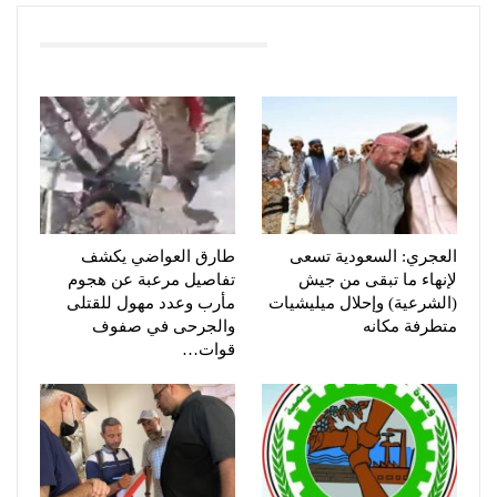
You Might Also Like
العجري: السعودية تسعى
طارق العواضي يكشف
لإنهاء ما تبقى من جيش
تفاصيل مرعبة عن هجوم
(الشرعية) وإحلال ميليشيات
مأرب وعدد مهول للقتلى
متطرفة مكانه
والجرحى في صفوف
قوات…