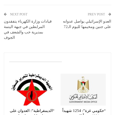
NEXT POST
PREV POST
العدو الإسرائيلي يواصل عدوانه
قيادات وزارة الكهرباء يتفقدون
على جنين ومخيمها لليوم الـ72
المرابطين في جبهة اليتمة
بمديرية خب والشعف في
الجوف
You Might Also Like
“حكومي غزة”: 1254 شهيداً
“الديمقراطية”: العدوان على