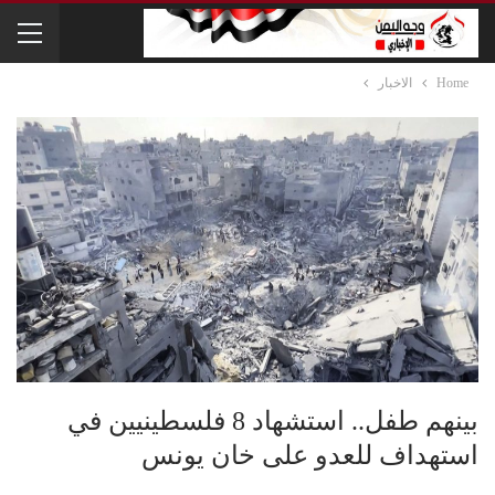
Home
الاخبار
بينهم طفل.. استشهاد 8 فلسطينيين في
استهداف للعدو على خان يونس