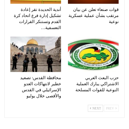
قوات صنعاء تعلن عن بيان
أندية الحديدة تقر إعادة
مرتقب بشأن عملية عسكرية
تشكيل إدارة فرع اتحاد كرة
نوعية
القدم وتستنكر القرارات
التعسفية…
حزب البعث العربي
محافظة القدس: تصعيد
الاشتراكي يبارك العملية
خطير لانتهاكات العدو
النوعية للقوات المسلحة
الإسرائيلي في القدس
والأقصى خلال يوليو
NEXT
PREV