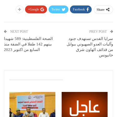
Google+
Twitter
Facebook
Share
NEXT POST
PREV POST
سرايا القدس تستهدف جنود
الصحة الفلسطينية: 589 شهيدا
وآليات العدو الصهيوني ببوابل
بينهم 142 طفلا في الضفة منذ
من قذائف الهاون شرق
السابع من اكتوبر 2023
خانيونس
You Might Also Like