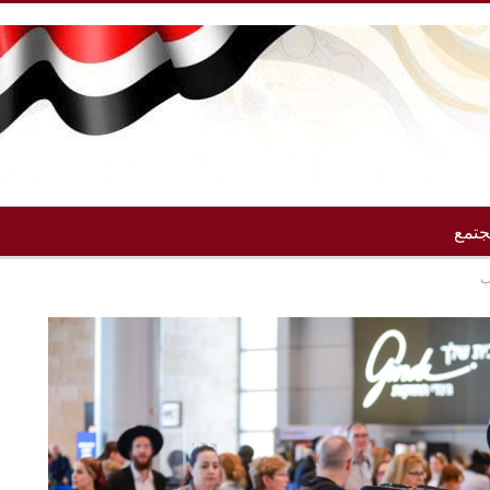
تمع
ب