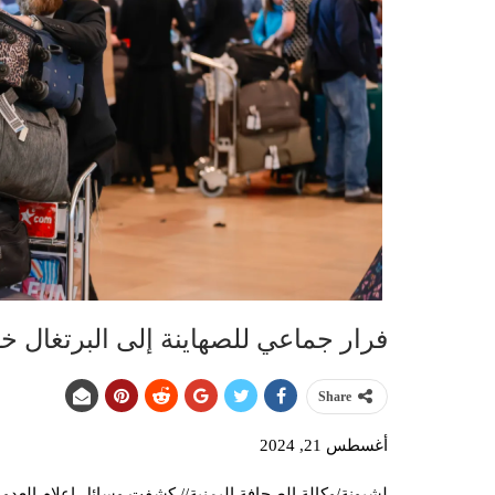
فرار جماعي للصهاينة إلى البرتغال خ
Share
أغسطس 21, 2024
لشبونة/وكالة الصحافة اليمنية// كشفت وسائل إعلام العدو ال