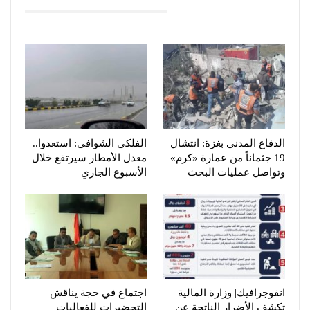
You Might Also Like
الدفاع المدني بغزة: انتشال
الفلكي الشوافي: استعدوا..
19 جثماناً من عمارة «كرم»
معدل الأمطار سيرتفع خلال
وتواصل عمليات البحث
الأسبوع الجاري
انفوجرافيك| وزارة المالية
اجتماع في حجة يناقش
تكشف الأضرار الناتجة عن
التحضيرات للفعاليات