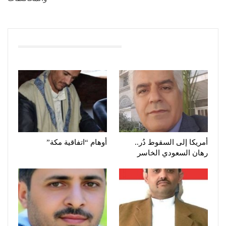
You Might Also Like
أمريكا إلى السقوط دُر..
أوهام “اتفاقية مكة”
رهان السعودي الخاسر