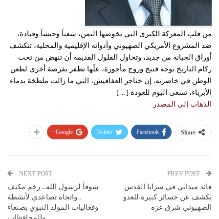
من قلب المعركة الكبرى التي يخوضها اليمن، شعباً وجيشاً وقيادة،
ضد المشروع الأمريكي الصهيوني وأدواته الإقليمية والمحلية، تتكشف
أوراق الخيانة من جديد، وتحاول الفلول القديمة أن تنهض من تحت
ركام التاريخ بوجه قبيح وروح مأجورة، علّها تظفر بفرصة أخرى لطعن
الوطن في خاصرته. إن خناجر العفافيش، التي ما زالت ملطخة بدماء
الأبرياء، تسعى اليوم للعودة […]
الذهاب إلى المصدر
Google+
Twitter
Facebook
Share
NEXT POST
PREV POST
قائد ميداني في سرايا القدس
شوقاً لرسول الله.. زخم مكثف
يكشف عن خسائر كبيرة للعدو
..واتجاه تصاعدي لأنشطة
الصهيوني شرق غزة
وفعاليات المولد النبوي بصنعاء
والمحافظات