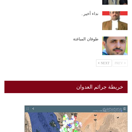
نداء أخير..
طوفان المباغتة
NEXT
PREV
خريطة جرائم العدوان