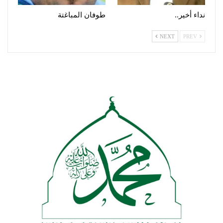
نداء أخير..
طوفان المباغتة
NEXT
PREV