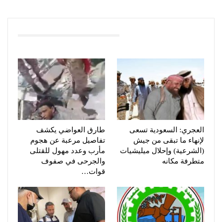
You Might Also Like
العجري: السعودية تسعى
طارق العواضي يكشف
لإنهاء ما تبقى من جيش
تفاصيل مرعبة عن هجوم
(الشرعية) وإحلال ميليشيات
مأرب وعدد مهول للقتلى
متطرفة مكانه
والجرحى في صفوف
قوات…