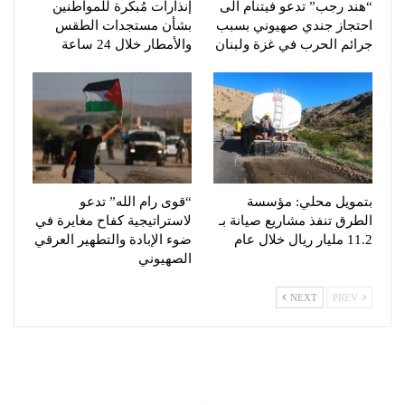
“هند رجب” تدعو فيتنام الى
إنذارات مُبكرة للمواطنين
احتجاز جندي صهيوني بسبب
بشأن مستجدات الطقس
جرائم الحرب في غزة ولبنان
والأمطار خلال 24 ساعة
بتمويل محلي: مؤسسة
“قوى رام الله” تدعو
الطرق تنفذ مشاريع صيانة بـ
لاستراتيجية كفاح مغايرة في
11.2 مليار ريال خلال عام
ضوء الإبادة والتطهير العرقي
الصهيوني
NEXT
PREV