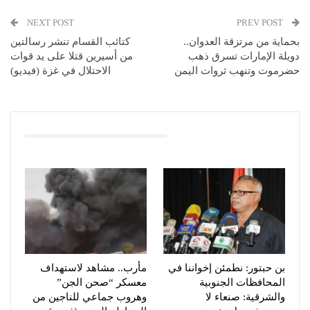
NEXT POST
PREV POST
بحماية من مرتزقة العدوان..
كتائب القسام تنشر رسالتين
دويلة الإمارات تسرق ذهب
من أسيرين قتلا على يد قوات
حضرموت وتنهب ثروات اليمن
الاحتلال في غزة (فيديو)
You Might Also Like
بن حبتور: نطمئن إخواننا في
مأرب.. مشاهد لاستهداف
المحافظات الجنوبية
معسكر “صحن الجن”
والشرقية: صنعاء لا
وهروب جماعي للناجين من