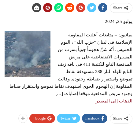
Share
يوليو 25, 2024
يمانيون – متابعات أعلنت المقاومة
الإسلامية في لبنان “حزب الله” ، اليوم
الخميس، أنّه شنَّ ‏هجوماً جوياً بسرب من
المسيرات الانقضاضية على مربض
المدفعية ‏التابع للكتيبة 411 في نافه زيف
التابع للواء النار 288 مستهدفة نقاط
تموضع واستقرار ضباطه ‏وجنوده. وقالت
المقاومة إن الهجوم الجوي استهدف نقاط تموضع واستقرار ضباط
‏وجنود مربض المدفعية موقعا إصابات […]
الذهاب إلى المصدر
Google+
Twitter
Facebook
Share