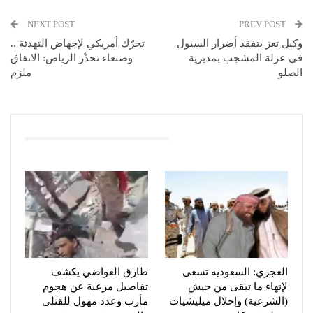
NEXT POST
PREV POST
وكيل تعز يتفقد أضرار السيول
تحرّك أمريكي لإجهاض التهدئة ..
في عزلة المشجب بمديرية
وصنعاء تحذّر الرياض: الاتفاق
الصلو
ملزم
You Might Also Like
العجري: السعودية تسعى
طارق العواضي يكشف
لإنهاء ما تبقى من جيش
تفاصيل مرعبة عن هجوم
(الشرعية) وإحلال ميليشيات
مأرب وعدد مهول للقتلى