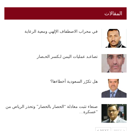
المقالات
في محراب الاصطفاف الإلهي ومعية الرعاية
تصاعـد عمليات اليمن لـكسر الحـصار
هل تكرّر السعودية أخطاءها؟
صنعاء تثبت معادلة “الحصار بالحصار” وتحذر الرياض من
“عسكرة…
NEXT
PREV