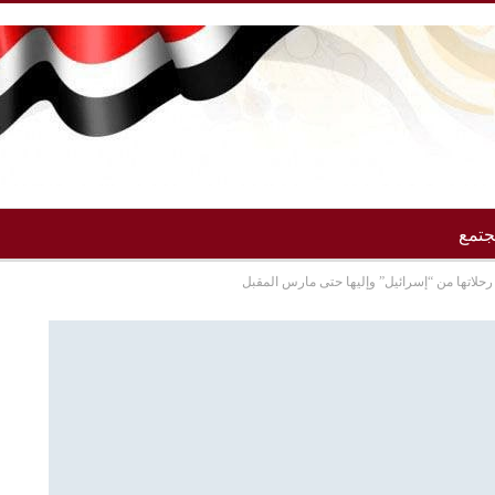
تمع
رحلاتها من “إسرائيل” وإليها حتى مارس المقبل