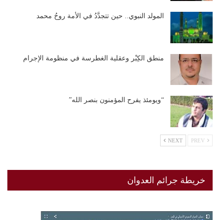
المولد النبوي.. حين تتجدَّدُ في الأمة روحُ محمد
منطق الكِبْر وعقلية الغطرسة في منظومة الإجرام
“ويومئذ يفرح المؤمنون بنصر الله”
NEXT
PREV
خريطة جرائم العدوان