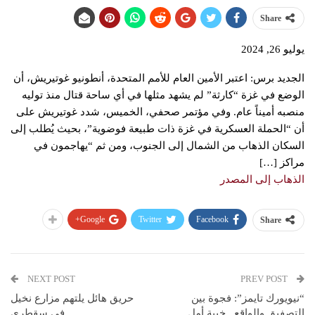
Share
يوليو 26, 2024
الجديد برس: اعتبر الأمين العام للأمم المتحدة، أنطونيو غوتيريش، أن
الوضع في غزة “كارثة” لم يشهد مثلها في أي ساحة قتال منذ توليه
منصبه أميناً عام. وفي مؤتمر صحفي، الخميس، شدد غوتيريش على
أن “الحملة العسكرية في غزة ذات طبيعة فوضوية”، بحيث يُطلب إلى
السكان الذهاب من الشمال إلى الجنوب، ومن ثم “يهاجمون في
مراكز […]
الذهاب إلى المصدر
Google+
Twitter
Facebook
Share
NEXT POST
PREV POST
“نيويورك تايمز”: فجوة بين
حريق هائل يلتهم مزارع نخيل
التصفيق والواقع.. خيبة أمل
في سقطرى