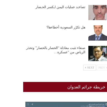
تصاعـد عمليات اليمن لـكسر الحـصار
هل تكرّر السعودية أخطاءها؟
صنعاء تثبت معادلة “الحصار بالحصار” وتحذر
الرياض من “عسكرة…
NEXT
PREV
خريطة جرائم العدوان