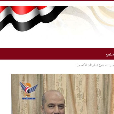
تمع
ار الله بدرع (طوفان الأقصى)