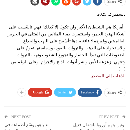
Share
ديسمبر 2, 2025
أمريكا هي الشيطان الأكبر ولن تكونَ إلا كذلك؛ فهي تأسَّست على
أشلاء الهنود الحمر، واستثمرت دماء الملايين من القتلى في الحربين
العالميتين وغيرهما؛ فاقتصادها تأسَّسَ على النهب والخداع
والاستحواذ على الذهب والثروات بالقوة، وسياستها تقومُ على
الضغوطات التي تبدأ بالحصار والتجويع للشعوب ونهب الثروات،
وتنتهي بزعزعة الأمن ونشر أدوات الذبح والإجرام. وعلى الرغم من
[…]
الذهاب إلى المصدر
Google+
Twitter
Facebook
Share
NEXT POST
PREV POST
بوتين يتهم أوروبا باشعال فتيل
نتنياهو يوسّع أطماعه في