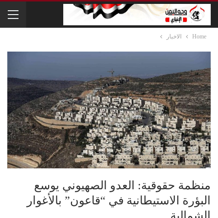
Home
الاخبار
منظمة حقوقية: العدو الصهيوني يوسع
البؤرة الاستيطانية في “قاعون” بالأغوار
الشمالية