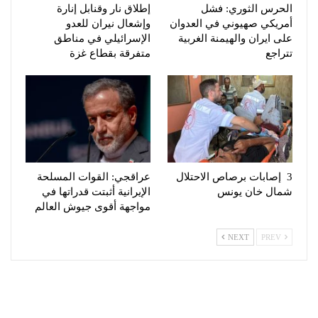
الحرس الثوري: فشل
إطلاق نار وقنابل إنارة
أمريكي صهيوني في العدوان
وإشعال نيران للعدو
على ايران والهيمنة الغربية
الإسرائيلي في مناطق
تتراجع
متفرقة بقطاع غزة
3 إصابات برصاص الاحتلال
عراقجي: القوات المسلحة
شمال خان يونس
الإيرانية أثبتت قدراتها في
مواجهة أقوى جيوش العالم
NEXT
PREV