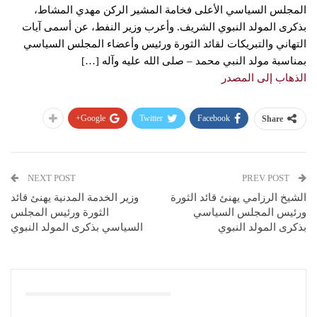
المجلس السياسي الأعلى فخامة المشير الركن مهدي المشاط،
بذكرى المولد النبوي الشريف. وأعرب وزير النفط، عن أسمى آيات
التهاني والتبريكات لقائد الثورة ورئيس وأعضاء المجلس السياسي
بمناسبة مولد النبي محمد – صلى الله عليه وآله […]
الذهاب إلى المصدر
Google+
Twitter
Facebook
Share
NEXT POST
PREV POST
الشيخ الرزامي يهنئ قائد الثورة
وزير الخدمة المدنية يهنئ قائد
ورئيس المجلس السياسي
الثورة ورئيس المجلس
بذكرى المولد النبوي
السياسي بذكرى المولد النبوي
You Might Also Like