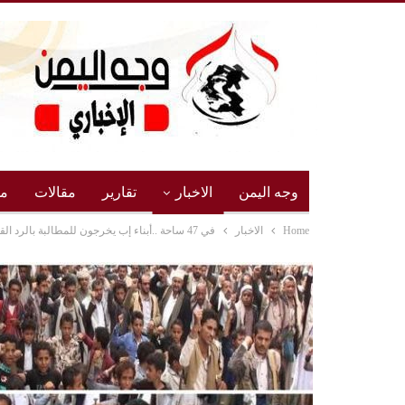
وجه اليمن
الاخبار
تقارير
مقالات
مج
Home
الاخبار
في 47 ساحة ..أبناء إب يخرجون للمطالبة بالرد القاسي على العدو الصهيوني