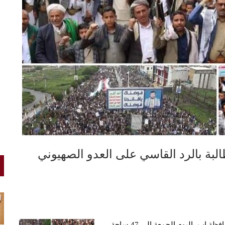
يمانيون../ توافد عشرات الألاف من أبناء ووجهاء وأعيان محافظة إب، اليوم الجمعة إلى 47 ساحة