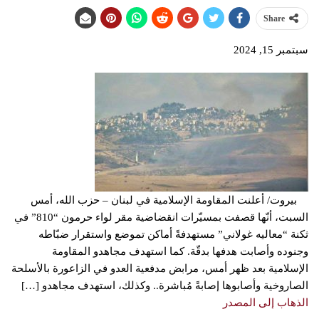
Share
سبتمبر 15, 2024
بيروت/ أعلنت المقاومة الإسلامية في لبنان – حزب الله، أمس
السبت، أنّها قصفت بمسيّرات انقضاضية مقر لواء حرمون “810” في
ثكنة “معاليه غولاني” مستهدفةً أماكن تموضع واستقرار ضبّاطه
وجنوده ‏وأصابت هدفها بدقّة.‏ كما استهدف مجاهدو ‌‏‌‏المقاومة
‏الإسلامية بعد ظهر أمس، مرابض مدفعية ‏العدو في الزاعورة بالأسلحة
الصاروخية وأصابوها إصابةً مُباشرة.‏. وكذلك، استهدف مجاهدو […]
الذهاب إلى المصدر