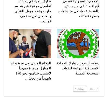
العجري: السعودية تسعى
طارق العواضي يكشف
لإنهاء ما تبقى من جيش
تفاصيل مرعبة عن هجوم
(الشرعية) وإحلال ميليشيات
مأرب وعدد مهول للقتلى
متطرفة مكانه
والجرحى في صفوف
قوات…
تنظيم التصحيح يبارك العملية
الدفاع المدني في غزة يعاين
الاستباقية النوعية للقوات
8 منازل مدمرة تمهيداً
المسلحة اليمنية
لانتشال جثامين نحو 170
شهيداً من تحت…
NEXT
PREV