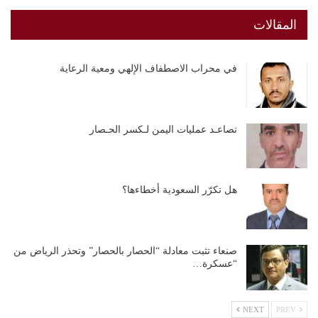
المقالات
في محراب الاصطفاف الإلهي ومعية الرعاية
تصاعـد عمليات اليمن لـكسر الحـصار
هل تكرّر السعودية أخطاءها؟
صنعاء تثبت معادلة “الحصار بالحصار” وتحذر الرياض من
“عسكرة…
NEXT
PREV