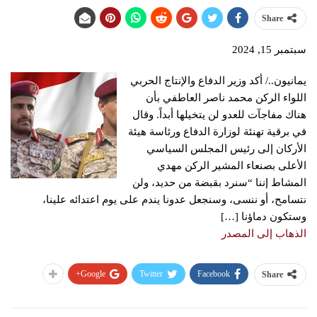
Share
سبتمبر 15, 2024
يمانيون../ أكد وزير الدفاع والإنتاج الحربي
اللواء الركن محمد ناصر العاطفي بأن
هناك مفاجآت للعدو لن يتخيلها أبداً. وقال
في برقية تهنئة لوزارة الدفاع ورئاسة هيئة
الأركان إلى رئيس المجلس السياسي
الأعلى بصنعاء المشير الركن مهدي
المشاط إننا “سنرد بقبضة من حديد، ولن
نتسامح، أو ننسى، وسنجعل عدونا يندم على يوم اعتدائه علينا،
وستكون دماؤنا […]
الذهاب إلى المصدر
Google+
Twitter
Facebook
Share