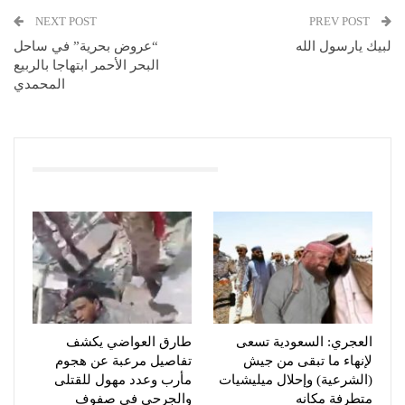
NEXT POST
PREV POST
لبيك يارسول الله
“عروض بحرية” في ساحل
البحر الأحمر ابتهاجا بالربيع
المحمدي
You Might Also Like
العجري: السعودية تسعى
طارق العواضي يكشف
لإنهاء ما تبقى من جيش
تفاصيل مرعبة عن هجوم
(الشرعية) وإحلال ميليشيات
مأرب وعدد مهول للقتلى
متطرفة مكانه
والجرحى في صفوف