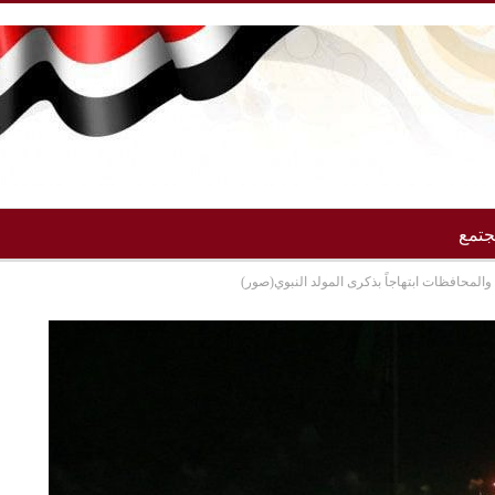
تمع
والمحافظات ابتهاجاً بذكرى المولد النبوي(صور)