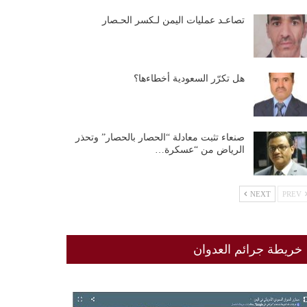
تصاعـد عمليات اليمن لـكسر الحـصار
هل تكرّر السعودية أخطاءها؟
صنعاء تثبت معادلة “الحصار بالحصار” وتحذر
الرياض من “عسكرة…
NEXT
PREV
خريطة جرائم العدوان