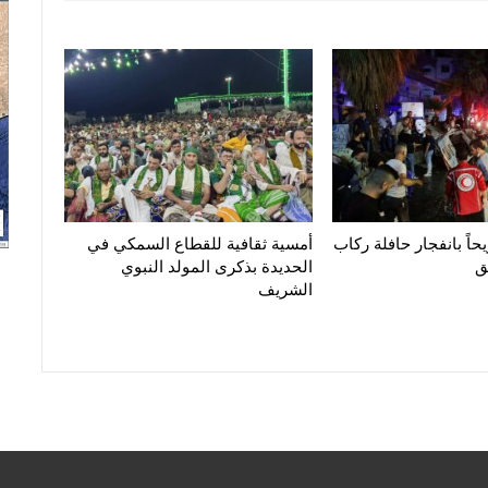
ن و14 جريحاً بانفجار حافلة ركاب
أمسية ثقافية للقطاع السمكي في
ق
الحديدة بذكرى المولد النبوي
الشريف