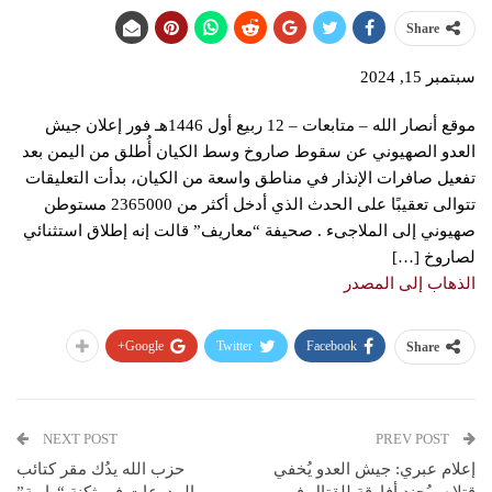
Share
سبتمبر 15, 2024
موقع أنصار الله – متابعات – 12 ربيع أول 1446هـ فور إعلان جيش
العدو الصهيوني عن سقوط صاروخ وسط الكيان أُطلق من اليمن بعد
تفعيل صافرات الإنذار في مناطق واسعة من الكيان، بدأت التعليقات
تتوالى تعقيبًا على الحدث الذي أدخل أكثر من 2365000 مستوطن
صهيوني إلى الملاجىء . صحيفة “معاريف” قالت إنه إطلاق استثنائي
لصاروخ […]
الذهاب إلى المصدر
Google+
Twitter
Facebook
Share
NEXT POST
PREV POST
إعلام عبري: جيش العدو يُخفي
حزب الله يدُك مقر كتائب
قتلاه ويُجند أفارقة للقتال في
‏المدرعات في ثكنة “راوية”