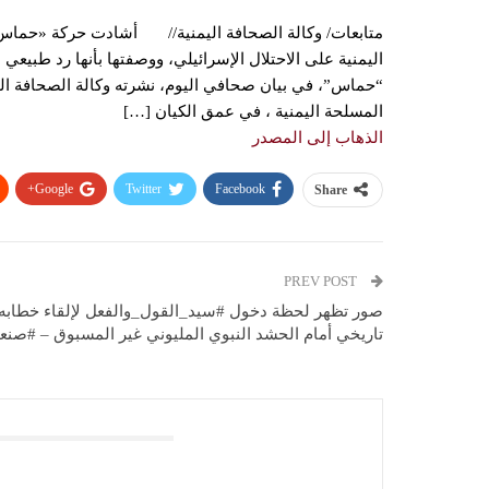
متابعات/ وكالة الصحافة اليمنية// أشادت حركة «حماس»، ال
اليمنية على الاحتلال الإسرائيلي، ووصفتها بأنها رد طبي
“حماس”، في بيان صحافي اليوم، نشرته وكالة الصحافة الفلس
المسلحة اليمنية ، في عمق الكيان […]
الذهاب إلى المصدر
Google+
Twitter
Facebook
Share
PREV POST
صور تظهر لحظة دخول #سيد_القول_والفعل لإلقاء خطابه
تاريخي أمام الحشد النبوي المليوني غير المسبوق – #صنعا
You Might Also Like