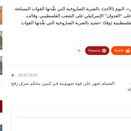
يوم (الأحد)، بالضربة الصاروخية التي نفَّذتها القوات المسلحة
عي على “العدوان” الإسرائيلي على الشعب الفلسطيني. وقالت
طينية (وفا): «نشيد بالضربة الصاروخية التي نفَّذتها القوات
Pinterest
ReddIt
NEXT POST
القسام تجهز على قوة صهيونية في كمين محكم شرق رفح
ء