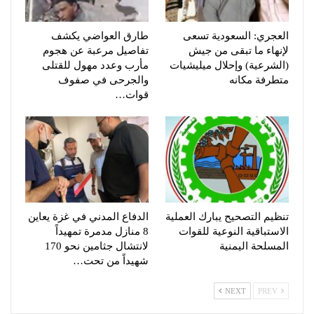
العجري: السعودية تسعى
طارق العواضي يكشف
لإنهاء ما تبقى من جيش
تفاصيل مرعبة عن هجوم
(الشرعية) وإحلال ميليشيات
مأرب وعدد مهول للقتلى
متطرفة مكانه
والجرحى في صفوف
قوات…
تنظيم التصحيح يبارك العملية
الدفاع المدني في غزة يعاين
الاستباقية النوعية للقوات
8 منازل مدمرة تمهيداً
المسلحة اليمنية
لانتشال جثامين نحو 170
شهيداً من تحت…
NEXT
PREV