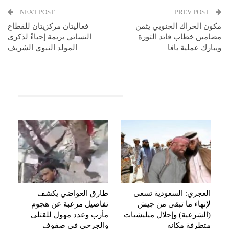
NEXT POST
PREV POST
مكون الحراك الجنوبي يثمن
فعاليتان مركزيتان للقطاع
مضامين خطاب قائد الثورة
النسائي بريمة إحياءً لذكرى
ويبارك عملية يافا
المولد النبوي الشريف
You Might Also Like
العجري: السعودية تسعى
طارق العواضي يكشف
لإنهاء ما تبقى من جيش
تفاصيل مرعبة عن هجوم
(الشرعية) وإحلال ميليشيات
مأرب وعدد مهول للقتلى
متطرفة مكانه
والجرحى في صفوف