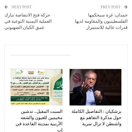
NEXT POST
PREV POST
حمدان: غزة سيحكمها
حركة فتح الانتفاضة تبارك
الفلسطينيون والمقاومة لديها
العملية اليمنية النوعية في
قدرات عالية للاستمرار
عمق الكيان الصهيوني
You Might Also Like
بزشكيان : التفاصيل الكاملة
السبت المقبل.. تدشين
حول مذكرة التفاهم مع
مخيمين للعيون والشفه
واشنطن لا تزال سرية
الأرنبية بمدينة القاعدة في
إب