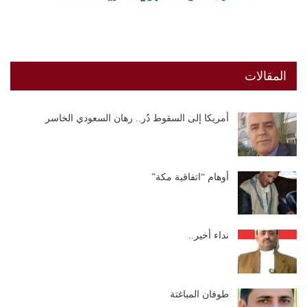
المقالات
أمريكا إلى السقوط دُر.. رهان السعودي الخاسر
أوهام “اتفاقية مكة”
نداء أخير..
طوفان المباغتة