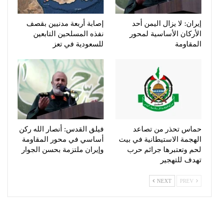
إيران: لا يزال اليمن أحد
إصابة أربعة مدنيين بقصف
الأركان الأساسية لمحور
نفذه المسلحين التابعين
المقاومة
للسعودية في تعز
حماس تحذر من تصاعد
فيلق القدس: أنصار الله ركن
الهجمة الاستيطانية في بيت
أساسي في محور المقاومة
لحم وتعتبرها جرائم حرب
وإيران ملتزمة بحسن الجوار
تهدف للتهجير
NEXT
PREV