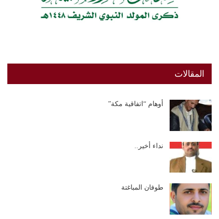
المقالات
أوهام “اتفاقية مكة”
نداء أخير..
طوفان المباغتة