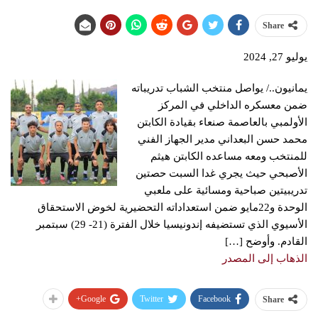
Share
يوليو 27, 2024
يمانيون../ یواصل منتخب الشباب تدريباته
ضمن معسكره الداخلي في المركز
الأولمبي بالعاصمة صنعاء بقيادة الكابتن
محمد حسن البعداني مدیر الجهاز الفني
للمنتخب ومعه مساعده الكابتن هيثم
الأصبحي حیث یجري غدا السبت حصتین
تدریبیتین صباحية ومسائية علی ملعبي
الوحدة و22مایو ضمن استعداداته التحضيرية لخوض الاستحقاق
الأسيوي الذي تستضيفه إندونيسيا خلال الفترة (21- 29) سبتمبر
القادم. وأوضح […]
الذهاب إلى المصدر
Google+
Twitter
Facebook
Share