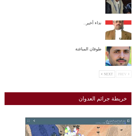
نداء أخير..
طوفان المباغتة
NEXT
PREV
خريطة جرائم العدوان