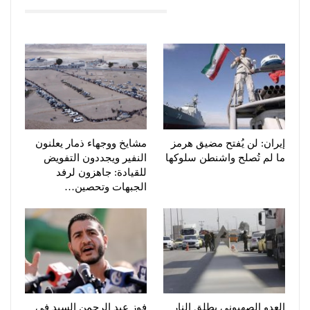
You Might Also Like
إيران: لن يُفتح مضيق هرمز
مشايخ ووجهاء ذمار يعلنون
ما لم تُصلح واشنطن سلوكها
النفير ويجددون التفويض
للقيادة: جاهزون لرفد
الجبهات وتحصين…
العدو الصهيوني يطلق النار
فوز عبد الرحمن السيد في