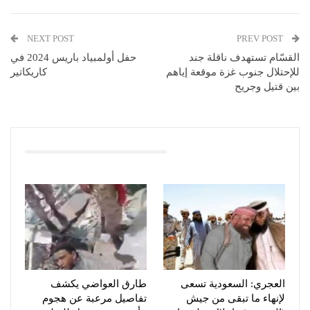
NEXT POST
PREV POST
القسّام تستهدف ناقلة جند
حفل أولمبياد باريس 2024 في
للإحتلال جنوب غزة موقعة إياهم
كاريكاتير
بين قتيل وجريح
You Might Also Like
العجري: السعودية تسعى
طارق العواضي يكشف
لإنهاء ما تبقى من جيش
تفاصيل مرعبة عن هجوم