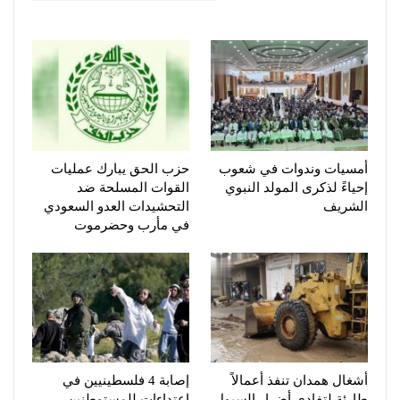
أمسيات وندوات في شعوب
حزب الحق يبارك عمليات
إحياءً لذكرى المولد النبوي
القوات المسلحة ضد
الشريف
التحشيدات العدو السعودي
في مأرب وحضرموت
أشغال همدان تنفذ أعمالاً
إصابة 4 فلسطينيين في
طارئة لتفادي أضرار السيول
اعتداءات للمستوطنين