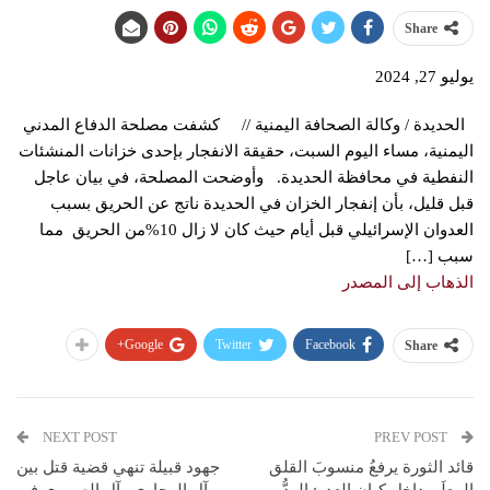
Share
يوليو 27, 2024
الحديدة / وكالة الصحافة اليمنية // كشفت مصلحة الدفاع المدني
اليمنية، مساء اليوم السبت، حقيقة الانفجار بإحدى خزانات المنشئات
النفطية في محافظة الحديدة. وأوضحت المصلحة، في بيان عاجل
قبل قليل، بأن إنفجار الخزان في الحديدة ناتج عن الحريق بسبب
العدوان الإسرائيلي قبل أيام حيث كان لا زال 10%من الحريق مما
سبب […]
الذهاب إلى المصدر
Google+
Twitter
Facebook
Share
NEXT POST
PREV POST
قائد الثورة يرفعُ منسوبَ القلق
جهود قبيلة تنهي قضية قتل بين
المعلَن داخل كيان العدو: الردُّ
آل الهجاري وآل الصبيري في