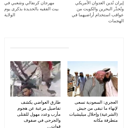
إيران تُدين العدوان الأمريكي
مهرجان كرنفالي وشعبي في
وتُحذّر البحرين والكويت من
بيت الفقيه بالحديدة بذكرى يوم
عواقب استخدام أراضيهما في
الولاية
الهجمات
You Might Also Like
العجري: السعودية تسعى
طارق العواضي يكشف
لإنهاء ما تبقى من جيش
تفاصيل مرعبة عن هجوم
(الشرعية) وإحلال ميليشيات
مأرب وعدد مهول للقتلى
متطرفة مكانه
والجرحى في صفوف
قوات…