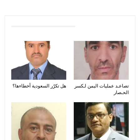
You Might Also Like
تصاعـد عمليات اليمن لـكسر
هل تكرّر السعودية أخطاءها؟
الحـصار