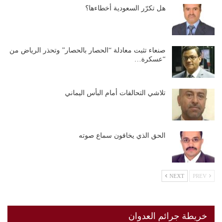
هل تكرّر السعودية أخطاءها؟
صنعاء تثبت معادلة “الحصار بالحصار” وتحذر الرياض من
“عسكرة…
تلاشي التحالفات أمام البأس اليماني
الحق الذي يخافون سماع صوته
NEXT
PREV
خريطة جرائم العدوان