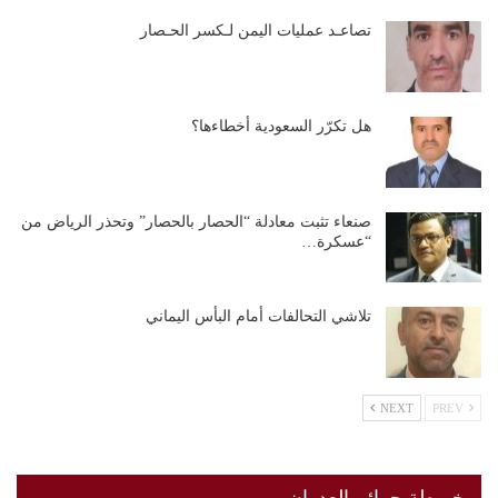
تصاعـد عمليات اليمن لـكسر الحـصار
هل تكرّر السعودية أخطاءها؟
صنعاء تثبت معادلة “الحصار بالحصار” وتحذر الرياض من
“عسكرة…
تلاشي التحالفات أمام البأس اليماني
NEXT
PREV
خريطة جرائم العدوان